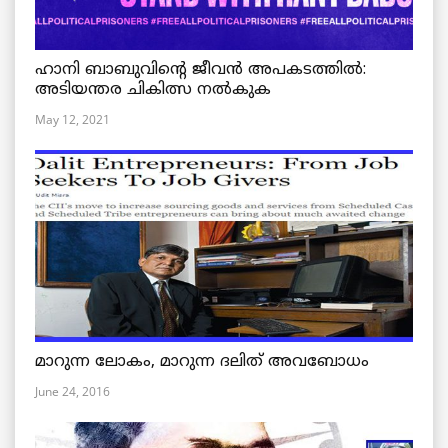
ഹാനി ബാബുവിന്റെ ജീവൻ അപകടത്തിൽ:
അടിയന്തര ചികിത്സ നൽകുക
May 12, 2021
മാറുന്ന ലോകം, മാറുന്ന ദലിത് അവബോധം
June 24, 2016