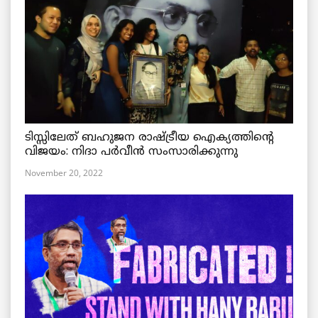
ടിസ്സിലേത് ബഹുജന രാഷ്ട്രീയ ഐക്യത്തിന്റെ
വിജയം: നിദാ പർവീൻ സംസാരിക്കുന്നു
November 20, 2022