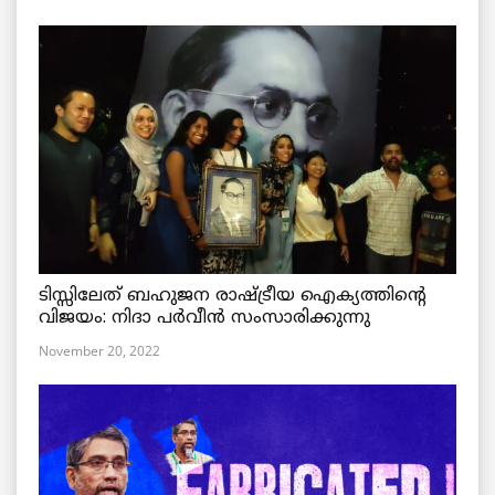
ടിസ്സിലേത് ബഹുജന രാഷ്ട്രീയ ഐക്യത്തിന്റെ
വിജയം: നിദാ പർവീൻ സംസാരിക്കുന്നു
November 20, 2022