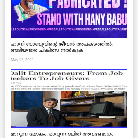
ഹാനി ബാബുവിന്റെ ജീവൻ അപകടത്തിൽ:
അടിയന്തര ചികിത്സ നൽകുക
May 12, 2021
മാറുന്ന ലോകം, മാറുന്ന ദലിത് അവബോധം