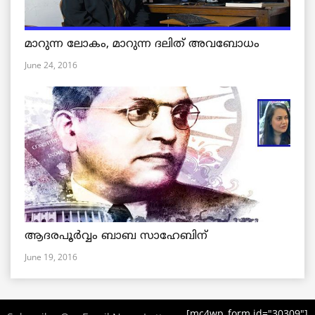
മാറുന്ന ലോകം, മാറുന്ന ദലിത് അവബോധം
June 24, 2016
ആദരപൂര്‍വ്വം ബാബ സാഹേബിന്
June 19, 2016
[mc4wp_form id="30309"]