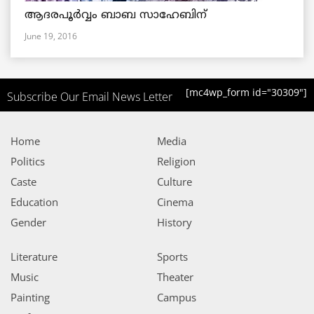
ആദരപൂര്‍വ്വം ബാബ സാഹേബിന്
June 19, 2016
[mc4wp_form id="30309"]
Subscribe Our Email News Letter
Home
Media
Politics
Religion
Caste
Culture
Education
Cinema
Gender
History
Literature
Sports
Music
Theater
Painting
Campus