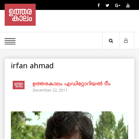
irfan ahmad
ഉത്തരകാലം എഡിറ്റോറിയല്‍ ടീം
December 22, 2011