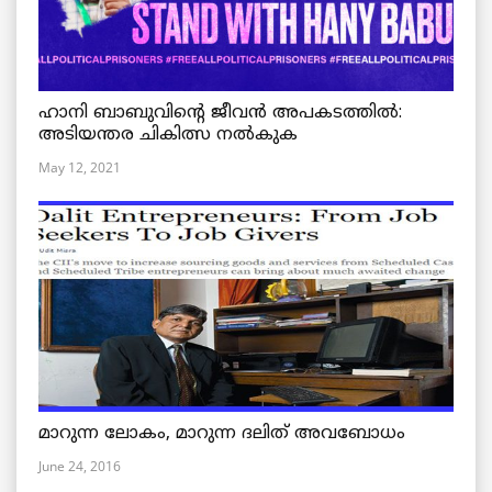
ഹാനി ബാബുവിന്റെ ജീവൻ അപകടത്തിൽ:
അടിയന്തര ചികിത്സ നൽകുക
May 12, 2021
മാറുന്ന ലോകം, മാറുന്ന ദലിത് അവബോധം
June 24, 2016