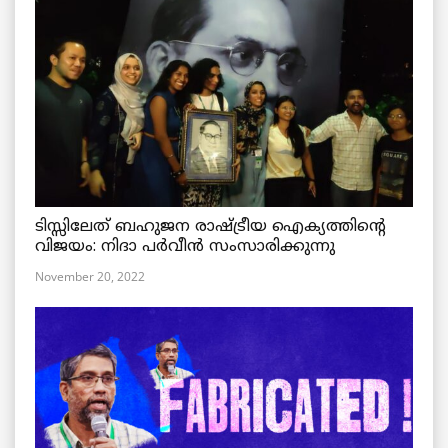
ടിസ്സിലേത് ബഹുജന രാഷ്ട്രീയ ഐക്യത്തിന്റെ
വിജയം: നിദാ പർവീൻ സംസാരിക്കുന്നു
November 20, 2022