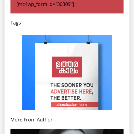
[mc4wp_form id="30309"]
Tags
More From Author