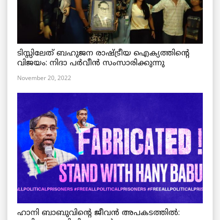
ടിസ്സിലേത് ബഹുജന രാഷ്ട്രീയ ഐക്യത്തിന്റെ
വിജയം: നിദാ പർവീൻ സംസാരിക്കുന്നു
November 20, 2022
ഹാനി ബാബുവിന്റെ ജീവൻ അപകടത്തിൽ: