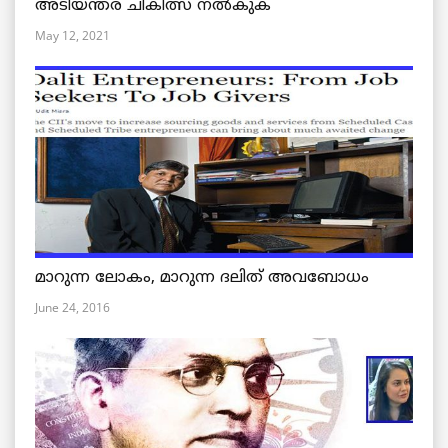
അടിയന്തര ചികിത്സ നൽകുക
May 12, 2021
മാറുന്ന ലോകം, മാറുന്ന ദലിത് അവബോധം
June 24, 2016