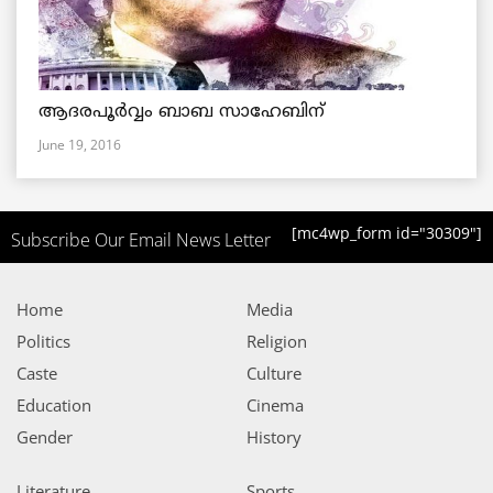
ആദരപൂര്‍വ്വം ബാബ സാഹേബിന്
June 19, 2016
[mc4wp_form id="30309"]
Subscribe Our Email News Letter
Home
Media
Politics
Religion
Caste
Culture
Education
Cinema
Gender
History
Literature
Sports