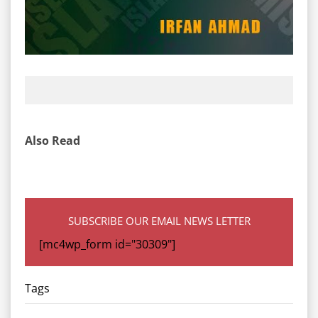
Also Read
SUBSCRIBE OUR EMAIL NEWS LETTER
[mc4wp_form id="30309"]
Tags