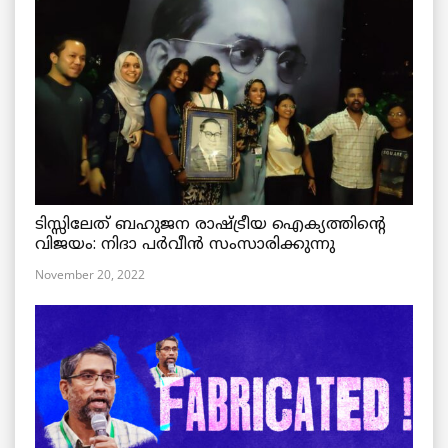
ടിസ്സിലേത് ബഹുജന രാഷ്ട്രീയ ഐക്യത്തിന്റെ
വിജയം: നിദാ പർവീൻ സംസാരിക്കുന്നു
November 20, 2022