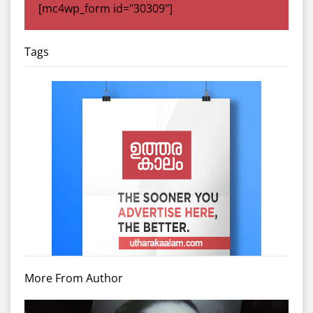
[mc4wp_form id="30309"]
Tags
More From Author