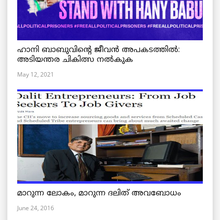
ഹാനി ബാബുവിന്റെ ജീവൻ അപകടത്തിൽ:
അടിയന്തര ചികിത്സ നൽകുക
May 12, 2021
മാറുന്ന ലോകം, മാറുന്ന ദലിത് അവബോധം
June 24, 2016