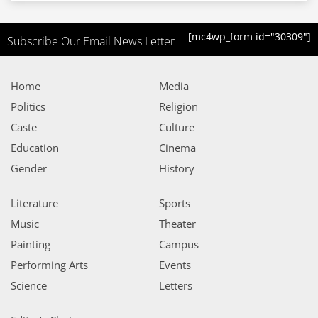
[mc4wp_form id="30309"]
Subscribe Our Email News Letter
Home
Media
Politics
Religion
Caste
Culture
Education
Cinema
Gender
History
Literature
Sports
Music
Theater
Painting
Campus
Performing Arts
Events
Science
Letters