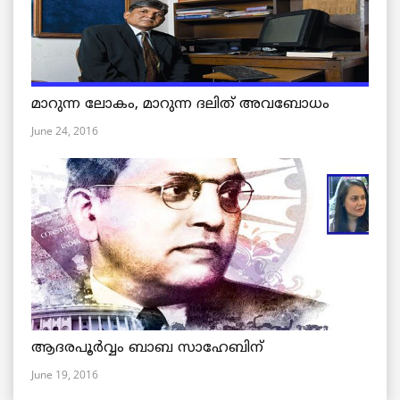
മാറുന്ന ലോകം, മാറുന്ന ദലിത് അവബോധം
June 24, 2016
ആദരപൂര്‍വ്വം ബാബ സാഹേബിന്
June 19, 2016