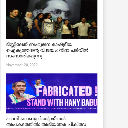
ടിസ്സിലേത് ബഹുജന രാഷ്ട്രീയ
ഐക്യത്തിന്റെ വിജയം: നിദാ പർവീൻ
സംസാരിക്കുന്നു
November 20, 2022
ഹാനി ബാബുവിന്റെ ജീവൻ
അപകടത്തിൽ: അടിയന്തര ചികിത്സ