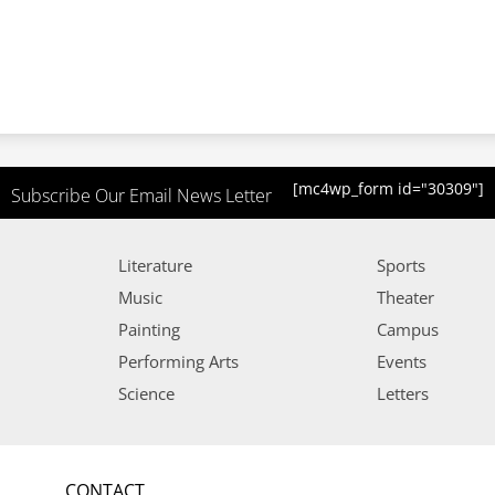
[mc4wp_form id="30309"]
Subscribe Our Email News Letter
Literature
Sports
Music
Theater
Painting
Campus
Performing Arts
Events
Science
Letters
CONTACT