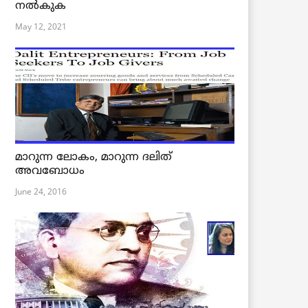
നൽകുക
May 12, 2021
മാറുന്ന ലോകം, മാറുന്ന ദലിത്
അവബോധം
June 24, 2016