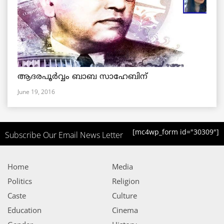
ആദരപൂര്‍വ്വം ബാബ സാഹേബിന്
June 19, 2016
[mc4wp_form id="30309"]
Subscribe Our Email News Letter
Home
Media
Politics
Religion
Caste
Culture
Education
Cinema