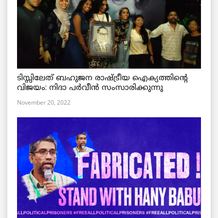
ടിസ്സിലേത് ബഹുജന രാഷ്ട്രീയ ഐക്യത്തിന്റെ
വിജയം: നിദാ പർവീൻ സംസാരിക്കുന്നു
November 20, 2022