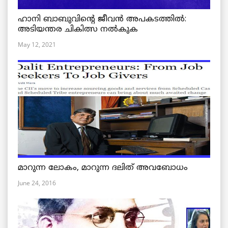
ഹാനി ബാബുവിന്റെ ജീവൻ അപകടത്തിൽ:
അടിയന്തര ചികിത്സ നൽകുക
May 12, 2021
മാറുന്ന ലോകം, മാറുന്ന ദലിത് അവബോധം
June 24, 2016