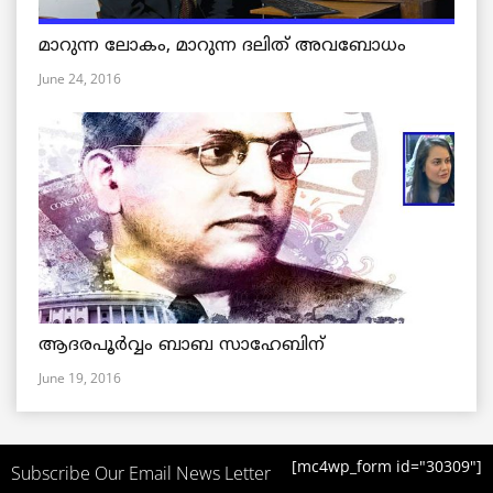
മാറുന്ന ലോകം, മാറുന്ന ദലിത് അവബോധം
June 24, 2016
ആദരപൂര്‍വ്വം ബാബ സാഹേബിന്
June 19, 2016
[mc4wp_form id="30309"]
Subscribe Our Email News Letter