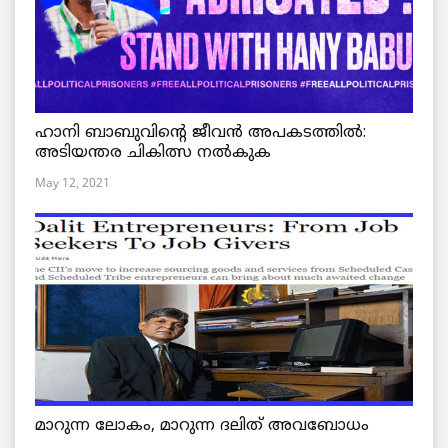
ഹാനി ബാബുവിന്റെ ജീവൻ അപകടത്തിൽ:
അടിയന്തര ചികിത്സ നൽകുക
May 12, 2021
മാറുന്ന ലോകം, മാറുന്ന ദലിത് അവബോധം