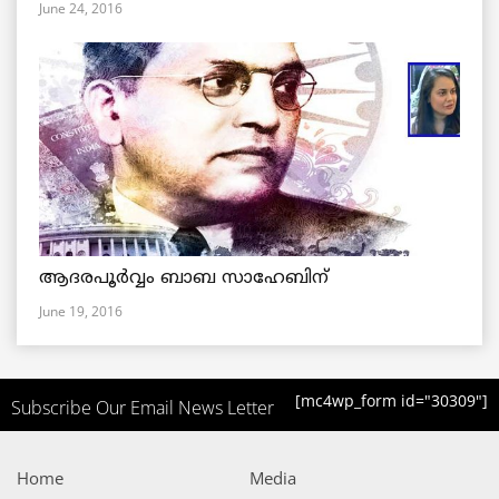
June 24, 2016
ആദരപൂര്‍വ്വം ബാബ സാഹേബിന്
June 19, 2016
[mc4wp_form id="30309"]
Subscribe Our Email News Letter
Home
Media