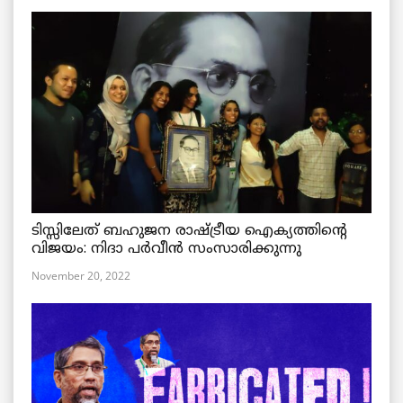
ടിസ്സിലേത് ബഹുജന രാഷ്ട്രീയ ഐക്യത്തിന്റെ
വിജയം: നിദാ പർവീൻ സംസാരിക്കുന്നു
November 20, 2022