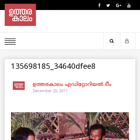
135698185_34640dfee8
ഉത്തരകാലം എഡിറ്റോറിയല്‍ ടീം
December 20, 2011