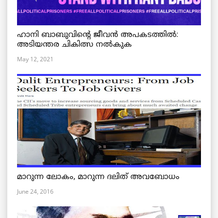
ഹാനി ബാബുവിന്റെ ജീവൻ അപകടത്തിൽ:
അടിയന്തര ചികിത്സ നൽകുക
May 12, 2021
മാറുന്ന ലോകം, മാറുന്ന ദലിത് അവബോധം
June 24, 2016