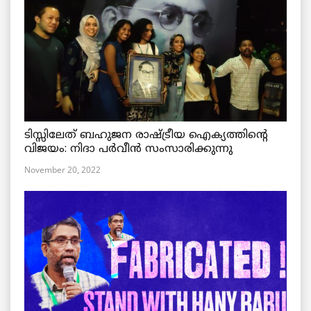
ടിസ്സിലേത് ബഹുജന രാഷ്ട്രീയ ഐക്യത്തിന്റെ
വിജയം: നിദാ പർവീൻ സംസാരിക്കുന്നു
November 20, 2022