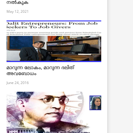
നൽകുക
May 12, 2021
മാറുന്ന ലോകം, മാറുന്ന ദലിത്
അവബോധം
June 24, 2016