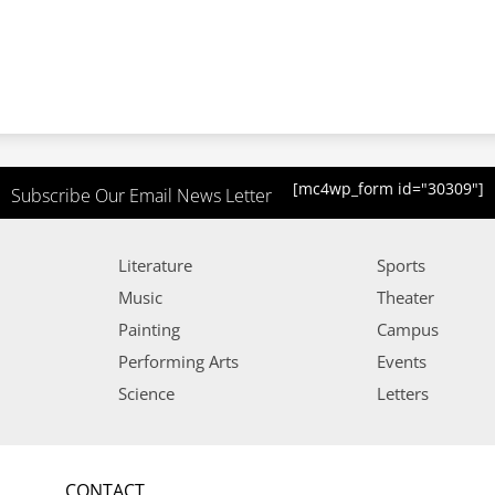
[mc4wp_form id="30309"]
Subscribe Our Email News Letter
Literature
Sports
Music
Theater
Painting
Campus
Performing Arts
Events
Science
Letters
CONTACT