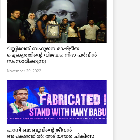
ടിസ്സിലേത് ബഹുജന രാഷ്ട്രീയ
ഐക്യത്തിന്റെ വിജയം: നിദാ പർവീൻ
സംസാരിക്കുന്നു
November 20, 2022
ഹാനി ബാബുവിന്റെ ജീവൻ
അപകടത്തിൽ: അടിയന്തര ചികിത്സ