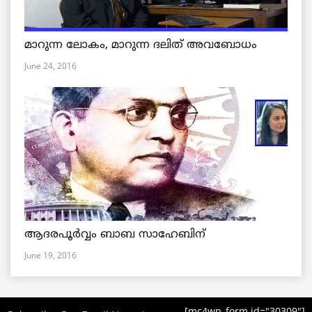
മാറുന്ന ലോകം, മാറുന്ന ദലിത് അവബോധം
June 24, 2016
ആദരപൂര്‍വ്വം ബാബ സാഹേബിന്
June 19, 2016
[mc4wp_form id="30309"]