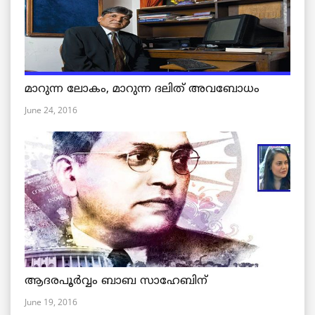
മാറുന്ന ലോകം, മാറുന്ന ദലിത് അവബോധം
June 24, 2016
ആദരപൂര്‍വ്വം ബാബ സാഹേബിന്
June 19, 2016