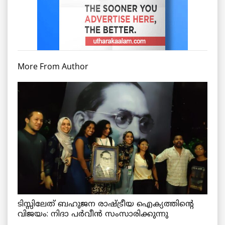
More From Author
ടിസ്സിലേത് ബഹുജന രാഷ്ട്രീയ ഐക്യത്തിന്റെ
വിജയം: നിദാ പർവീൻ സംസാരിക്കുന്നു