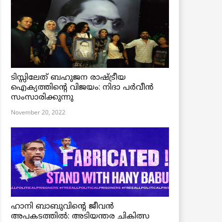
ടിസ്സിലേത് ബഹുജന രാഷ്ട്രീയ
ഐക്യത്തിന്റെ വിജയം: നിദാ പർവീൻ
സംസാരിക്കുന്നു
November 20, 2022
ഹാനി ബാബുവിന്റെ ജീവൻ
അപകടത്തിൽ: അടിയന്തര ചികിത്സ