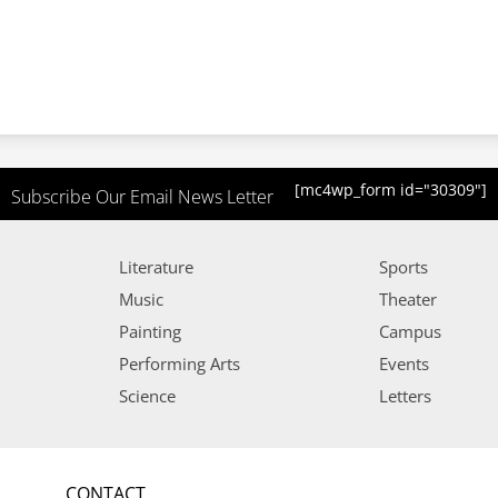
[mc4wp_form id="30309"]
Subscribe Our Email News Letter
Literature
Sports
Music
Theater
Painting
Campus
Performing Arts
Events
Science
Letters
CONTACT