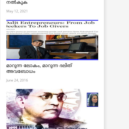
നൽകുക
May 12, 2021
മാറുന്ന ലോകം, മാറുന്ന ദലിത്
അവബോധം
June 24, 2016