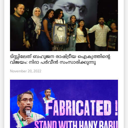
ടിസ്സിലേത് ബഹുജന രാഷ്ട്രീയ ഐക്യത്തിന്റെ
വിജയം: നിദാ പർവീൻ സംസാരിക്കുന്നു
November 20, 2022