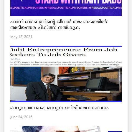
ഹാനി ബാബുവിന്റെ ജീവൻ അപകടത്തിൽ:
അടിയന്തര ചികിത്സ നൽകുക
May 12, 2021
മാറുന്ന ലോകം, മാറുന്ന ദലിത് അവബോധം
June 24, 2016