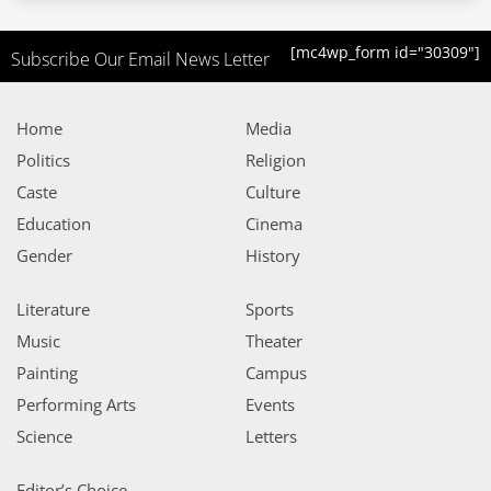
[mc4wp_form id="30309"]
Subscribe Our Email News Letter
Home
Media
Politics
Religion
Caste
Culture
Education
Cinema
Gender
History
Literature
Sports
Music
Theater
Painting
Campus
Performing Arts
Events
Science
Letters
Editor’s Choice