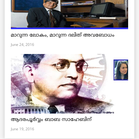
മാറുന്ന ലോകം, മാറുന്ന ദലിത് അവബോധം
June 24, 2016
ആദരപൂര്‍വ്വം ബാബ സാഹേബിന്
June 19, 2016