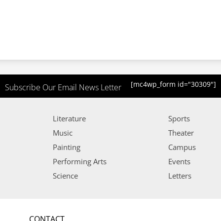
[mc4wp_form id="30309"]
Subscribe Our Email News Letter
Literature
Sports
Music
Theater
Painting
Campus
Performing Arts
Events
Science
Letters
CONTACT