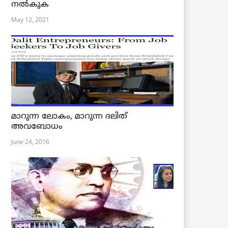
നൽകുക
May 12, 2021
മാറുന്ന ലോകം, മാറുന്ന ദലിത്
അവബോധം
June 24, 2016