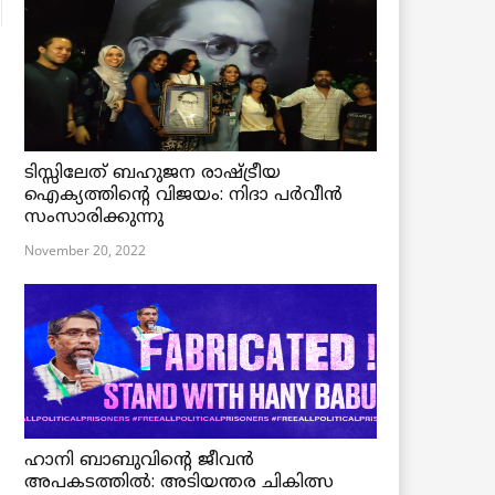
ടിസ്സിലേത് ബഹുജന രാഷ്ട്രീയ
ഐക്യത്തിന്റെ വിജയം: നിദാ പർവീൻ
സംസാരിക്കുന്നു
November 20, 2022
ഹാനി ബാബുവിന്റെ ജീവൻ
അപകടത്തിൽ: അടിയന്തര ചികിത്സ