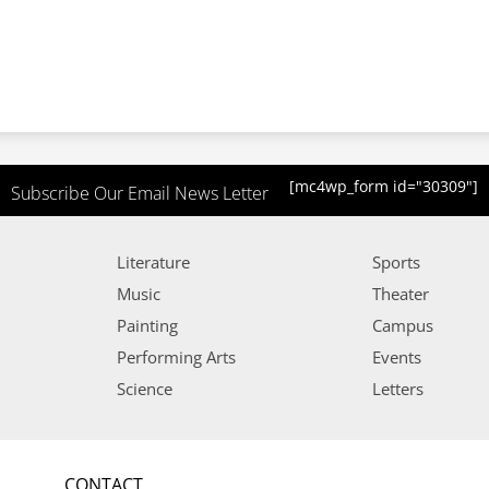
[mc4wp_form id="30309"]
Subscribe Our Email News Letter
Literature
Sports
Music
Theater
Painting
Campus
Performing Arts
Events
Science
Letters
CONTACT