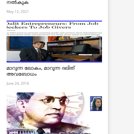
നൽകുക
May 12, 2021
മാറുന്ന ലോകം, മാറുന്ന ദലിത്
അവബോധം
June 24, 2016