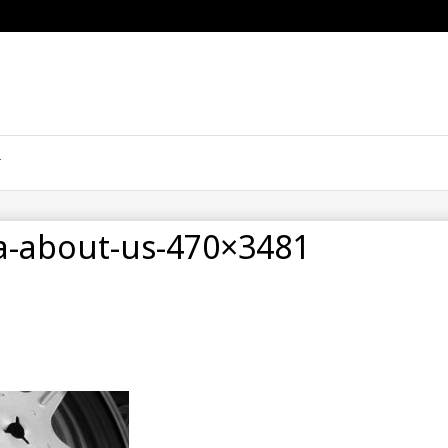
a-about-us-470×3481