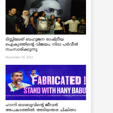
ടിസ്സിലേത് ബഹുജന രാഷ്ട്രീയ
ഐക്യത്തിന്റെ വിജയം: നിദാ പർവീൻ
സംസാരിക്കുന്നു
November 20, 2022
ഹാനി ബാബുവിന്റെ ജീവൻ
അപകടത്തിൽ: അടിയന്തര ചികിത്സ