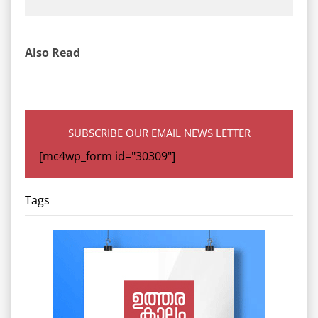
Also Read
SUBSCRIBE OUR EMAIL NEWS LETTER
[mc4wp_form id="30309"]
Tags