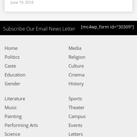
June 19, 2016
[mc4wp_form id="30309"]
Subscribe Our Email News Letter
Home
Media
Politics
Religion
Caste
Culture
Education
Cinema
Gender
History
Literature
Sports
Music
Theater
Painting
Campus
Performing Arts
Events
Science
Letters