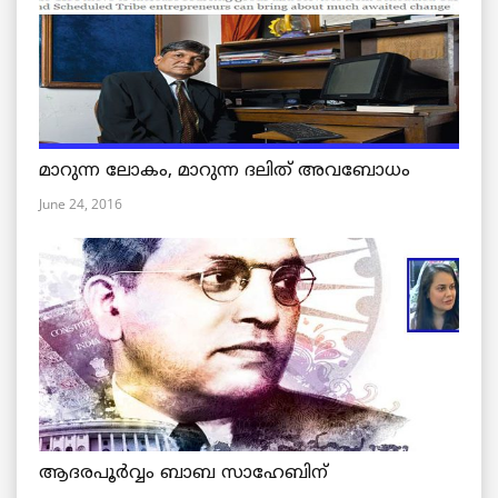
മാറുന്ന ലോകം, മാറുന്ന ദലിത് അവബോധം
June 24, 2016
ആദരപൂര്‍വ്വം ബാബ സാഹേബിന്