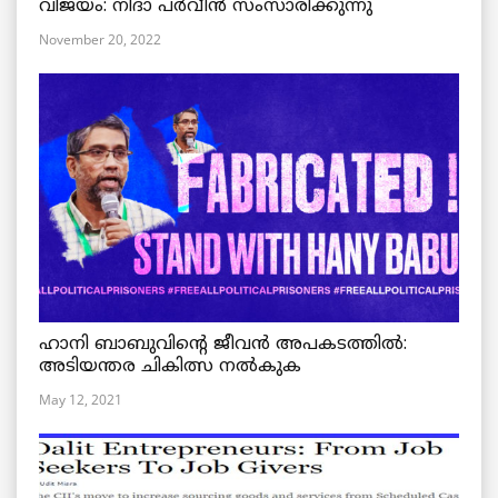
വിജയം: നിദാ പർവീൻ സംസാരിക്കുന്നു
November 20, 2022
ഹാനി ബാബുവിന്റെ ജീവൻ അപകടത്തിൽ:
അടിയന്തര ചികിത്സ നൽകുക
May 12, 2021