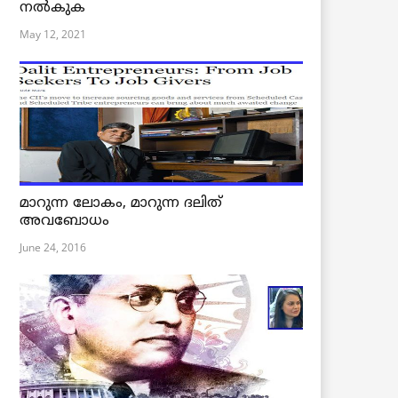
നൽകുക
May 12, 2021
മാറുന്ന ലോകം, മാറുന്ന ദലിത്
അവബോധം
June 24, 2016