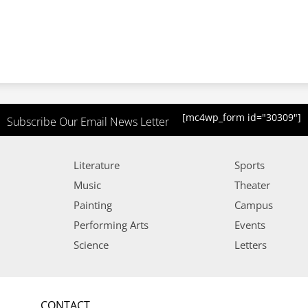
[mc4wp_form id="30309"]
Subscribe Our Email News Letter
Literature
Sports
Music
Theater
Painting
Campus
Performing Arts
Events
Science
Letters
CONTACT