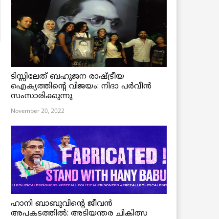
ടിസ്സിലേത് ബഹുജന രാഷ്ട്രീയ
ഐക്യത്തിന്റെ വിജയം: നിദാ പർവീൻ
സംസാരിക്കുന്നു
November 20, 2022
ഹാനി ബാബുവിന്റെ ജീവൻ
അപകടത്തിൽ: അടിയന്തര ചികിത്സ