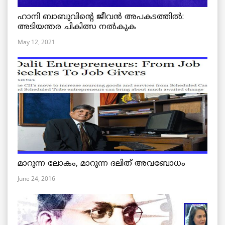
ഹാനി ബാബുവിന്റെ ജീവൻ അപകടത്തിൽ:
അടിയന്തര ചികിത്സ നൽകുക
May 12, 2021
മാറുന്ന ലോകം, മാറുന്ന ദലിത് അവബോധം
June 24, 2016