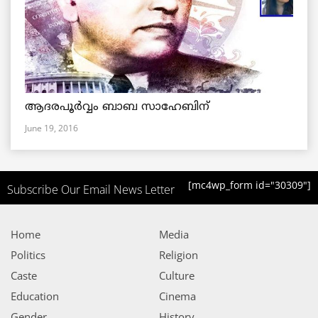
ആദരപൂര്‍വ്വം ബാബ സാഹേബിന്
June 19, 2016
[mc4wp_form id="30309"]
Subscribe Our Email News Letter
Home
Media
Politics
Religion
Caste
Culture
Education
Cinema
Gender
History