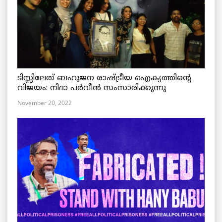
ടിസ്സിലേത് ബഹുജന രാഷ്ട്രീയ ഐക്യത്തിന്റെ
വിജയം: നിദാ പർവീൻ സംസാരിക്കുന്നു
November 20, 2022