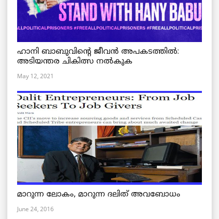
ഹാനി ബാബുവിന്റെ ജീവൻ അപകടത്തിൽ:
അടിയന്തര ചികിത്സ നൽകുക
May 12, 2021
മാറുന്ന ലോകം, മാറുന്ന ദലിത് അവബോധം
June 24, 2016