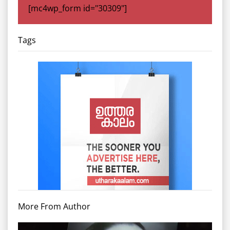
[mc4wp_form id="30309"]
Tags
More From Author