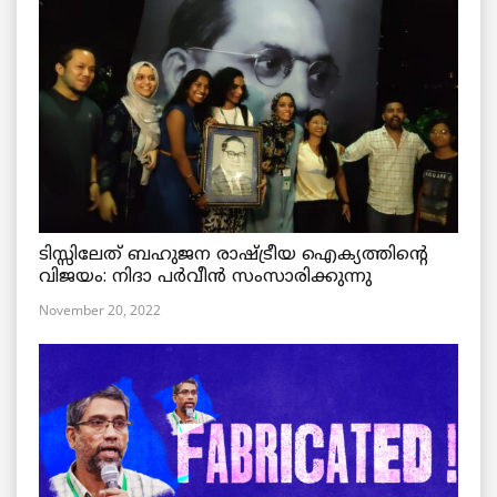
ടിസ്സിലേത് ബഹുജന രാഷ്ട്രീയ ഐക്യത്തിന്റെ
വിജയം: നിദാ പർവീൻ സംസാരിക്കുന്നു
November 20, 2022