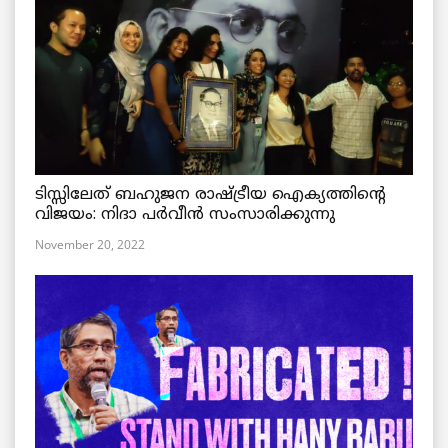
ടിസ്സിലേത് ബഹുജന രാഷ്ട്രീയ ഐക്യത്തിന്റെ
വിജയം: നിദാ പർവീൻ സംസാരിക്കുന്നു
November 20, 2022