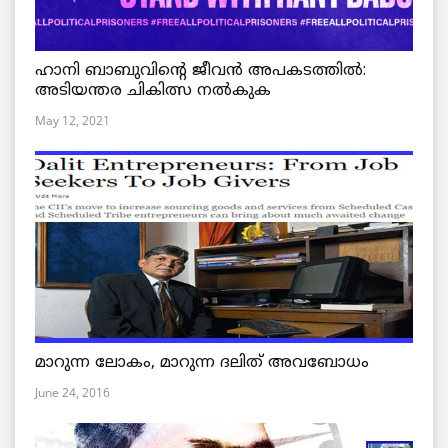
ഹാനി ബാബുവിന്റെ ജീവൻ അപകടത്തിൽ:
അടിയന്തര ചികിത്സ നൽകുക
May 12, 2021
മാറുന്ന ലോകം, മാറുന്ന ദലിത് അവബോധം
June 24, 2016