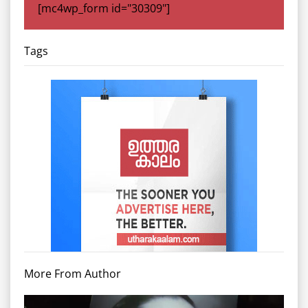
[mc4wp_form id="30309"]
Tags
More From Author