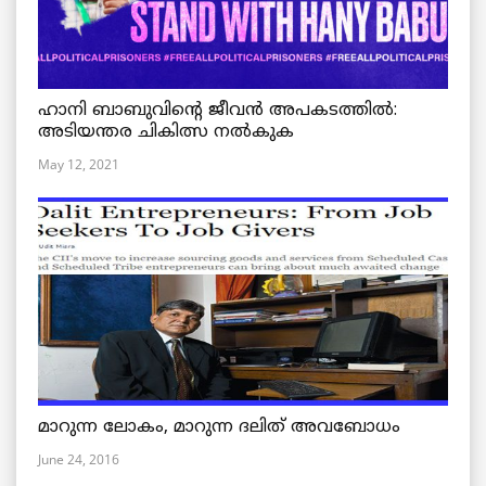
ഹാനി ബാബുവിന്റെ ജീവൻ അപകടത്തിൽ:
അടിയന്തര ചികിത്സ നൽകുക
May 12, 2021
മാറുന്ന ലോകം, മാറുന്ന ദലിത് അവബോധം
June 24, 2016