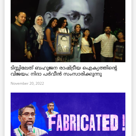
ടിസ്സിലേത് ബഹുജന രാഷ്ട്രീയ ഐക്യത്തിന്റെ
വിജയം: നിദാ പർവീൻ സംസാരിക്കുന്നു
November 20, 2022