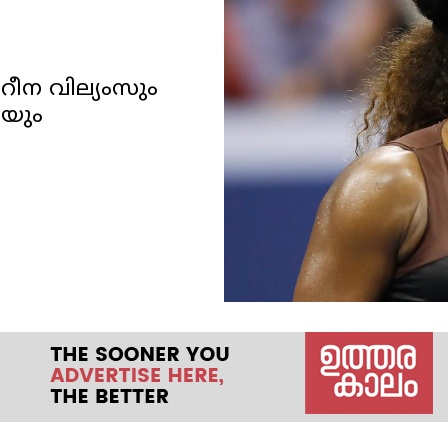
ീന വില്യംസും
തയും