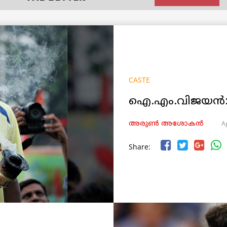
CASTE
ഐ.എം.വിജയൻ:
Ap
അരുണ്‍ അശോകൻ
Share: