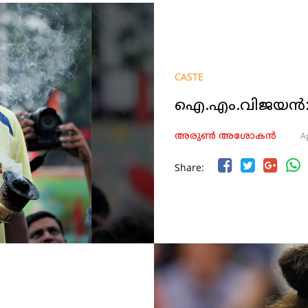
CASTE
ഐ.എം.വിജയൻ:
Ap
അരുണ്‍ അശോകൻ
Share: