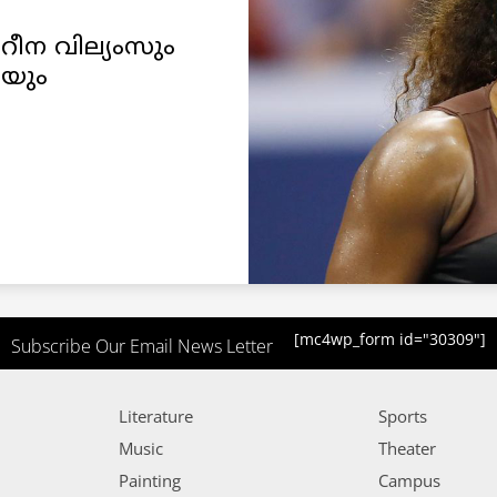
ീന വില്യംസും
തയും
[mc4wp_form id="30309"]
Subscribe Our Email News Letter
Literature
Sports
Music
Theater
Painting
Campus