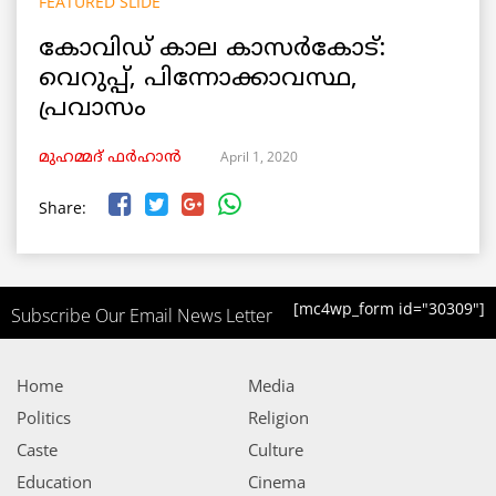
FEATURED SLIDE
കോവിഡ് കാല കാസർകോട്:
വെറുപ്പ്, പിന്നോക്കാവസ്ഥ,
പ്രവാസം
April 1, 2020
മുഹമ്മദ് ഫർഹാൻ
Share:
[mc4wp_form id="30309"]
Subscribe Our Email News Letter
Home
Media
Politics
Religion
Caste
Culture
Education
Cinema