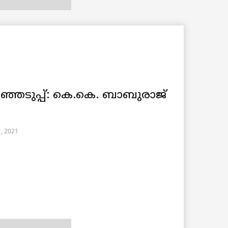
െടുപ്പ്: കെ.കെ. ബാബുരാജ്
1, 2021