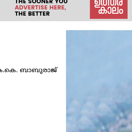
കെ.കെ. ബാബുരാജ്