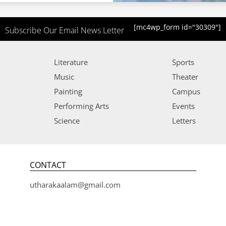
[mc4wp_form id="30309"]
Subscribe Our Email News Letter
Literature
Sports
Music
Theater
Painting
Campus
Performing Arts
Events
Science
Letters
CONTACT
utharakaalam@gmail.com