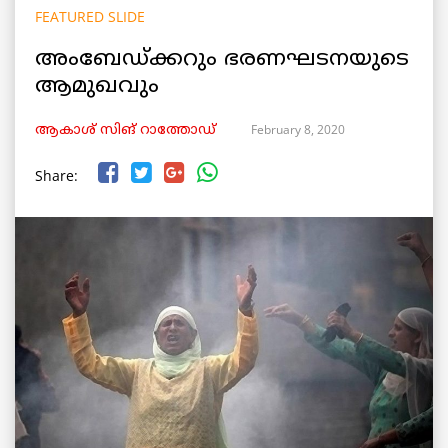
FEATURED SLIDE
അംബേഡ്ക്കറും ഭരണഘടനയുടെ
ആമുഖവും
February 8, 2020
ആകാശ് സിങ് റാത്തോഡ്
Share: