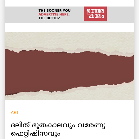
ART
ദലിത് ഭൂതകാലവും വരേണ്യ
ഫെറ്റിഷിസവും