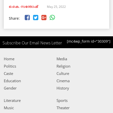
May 25, 2022
ഒ.കെ. സന്തോഷ്
Share:
[mc4wp_form id="30309"]
Subscribe Our Email News Letter
Home
Media
Politics
Religion
Caste
Culture
Education
Cinema
Gender
History
Literature
Sports
Music
Theater