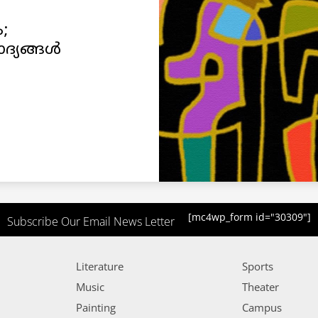
;
്യങ്ങൾ
[mc4wp_form id="30309"]
Subscribe Our Email News Letter
Literature
Sports
Music
Theater
Painting
Campus