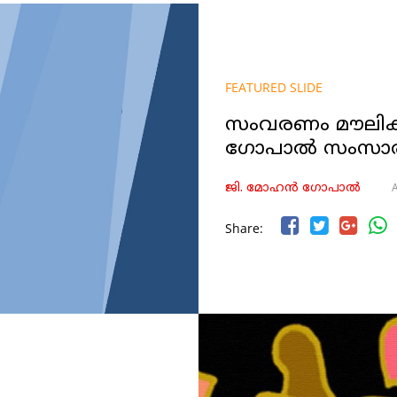
FEATURED SLIDE
സംവരണം മൗലി
ഗോപാൽ സംസാരിക
A
ജി. മോഹൻ ഗോപാൽ
Share: