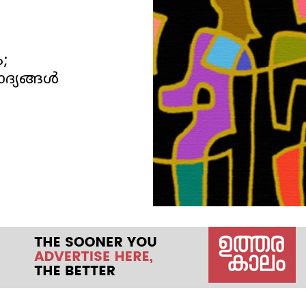
;
്യങ്ങൾ