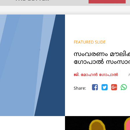
FEATURED SLIDE
സംവരണം മൗലി
ഗോപാൽ സംസാരിക
A
ജി. മോഹൻ ഗോപാൽ
Share: