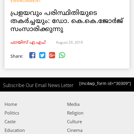
ENVIRONMENT
പ്രളയവും പരിസ്ഥിതിയുടെ
തകർച്ചയും: ഡോ. കെ.കെ.ജോർജ്
സംസാരിക്കുന്നു
August 29, 2019
ഫായിസ് എ.എച്
Share:
[mc4wp_form id="30309"]
Subscribe Our Email News Letter
Home
Media
Politics
Religion
Caste
Culture
Education
Cinema