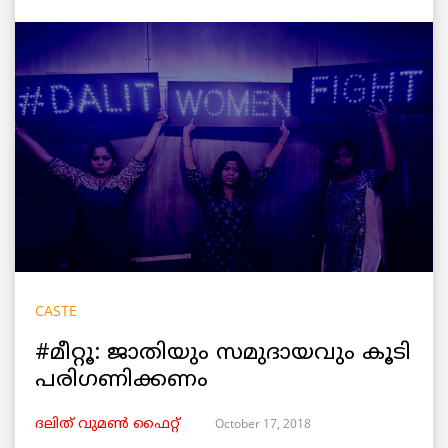
CASTE
#മീറ്റൂ: ജാതിയും സമുദായവും കൂടി
പരിഗണിക്കണം
October 17, 2018
ദലിത് വുമൺ ഫൈറ്റ്