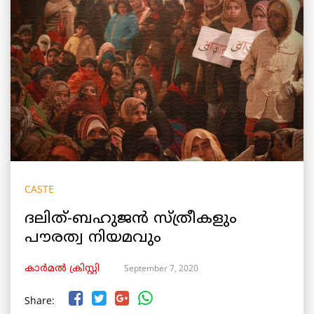
CASTE
ദലിത്-ബഹുജൻ സ്ത്രീകളും
പൗരത്വ നിയമവും
September 7, 2020
കാർമൽ ക്രിസ്റ്റി
Share: