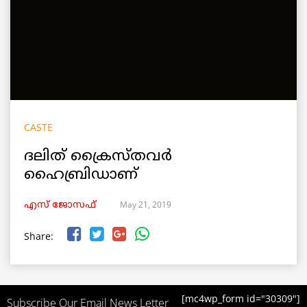
CASTE
ദലിത് ക്രൈസ്തവര്‍
ഹൈബ്രിഡാണ്‌
May 21, 2019
എസ് ജോസഫ്
Share:
[mc4wp_form id="30309"]
Subscribe Our Email News Letter