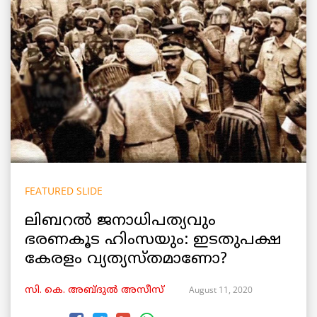
FEATURED SLIDE
ലിബറൽ ജനാധിപത്യവും
ഭരണകൂട ഹിംസയും: ഇടതുപക്ഷ
കേരളം വ്യത്യസ്തമാണോ?
August 11, 2020
സി. കെ. അബ്ദുൽ അസീസ്