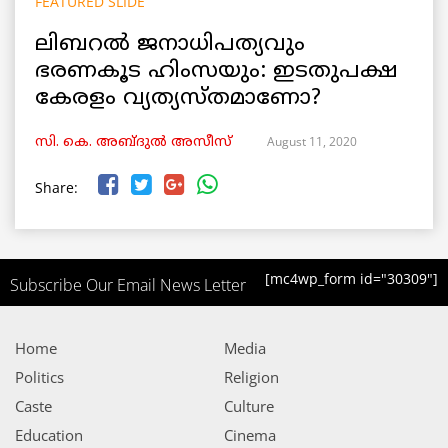
FEATURED SLIDE
ലിബറൽ ജനാധിപത്യവും
ഭരണകൂട ഹിംസയും: ഇടതുപക്ഷ
കേരളം വ്യത്യസ്തമാണോ?
August 11, 2020
സി. കെ. അബ്ദുൽ അസീസ്
Share:
[mc4wp_form id="30309"]
Subscribe Our Email News Letter
Home
Media
Politics
Religion
Caste
Culture
Education
Cinema