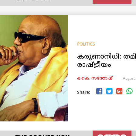
POLITICS
കരുണാനിധി: തമിഴ
രാഷ്ട്രീയം
August 
ഒ.കെ. സന്തോഷ്
Share: