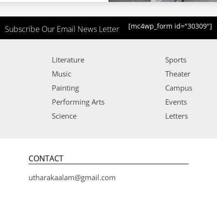
[mc4wp_form id="30309"]
Subscribe Our Email News Letter
Literature
Sports
Music
Theater
Painting
Campus
Performing Arts
Events
Science
Letters
CONTACT
utharakaalam@gmail.com