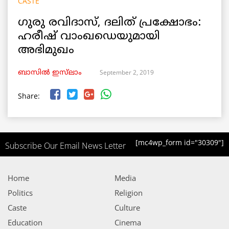
CASTE
ഗുരു രവിദാസ്, ദലിത് പ്രക്ഷോഭം:
ഹരീഷ് വാംഖഡെയുമായി
അഭിമുഖം
September 2, 2019
ബാസിൽ ഇസ്‌ലാം
Share:
[mc4wp_form id="30309"]
Subscribe Our Email News Letter
Home
Media
Politics
Religion
Caste
Culture
Education
Cinema