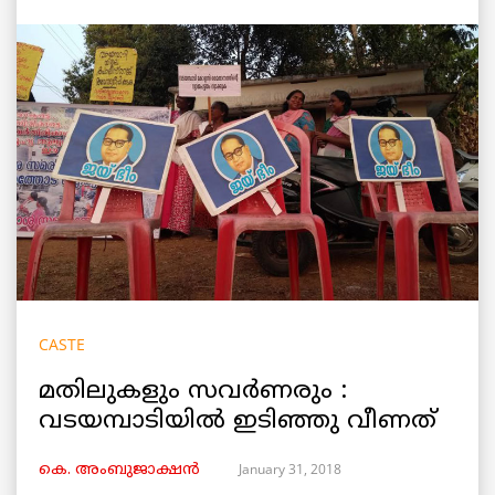
CASTE
മതിലുകളും സവർണരും :
വടയമ്പാടിയിൽ ഇടിഞ്ഞു വീണത്
January 31, 2018
കെ. അംബുജാക്ഷന്‍