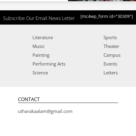
[mc4wp_form id="30309"]
Subscribe Our Email News Letter
Literature
Sports
Music
Theater
Painting
Campus
Performing Arts
Events
Science
Letters
CONTACT
utharakaalam@gmail.com