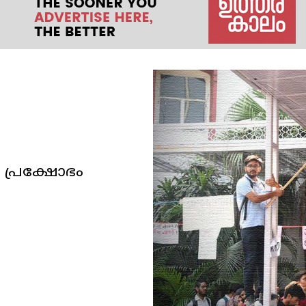
ി പ്രക്ഷോഭം