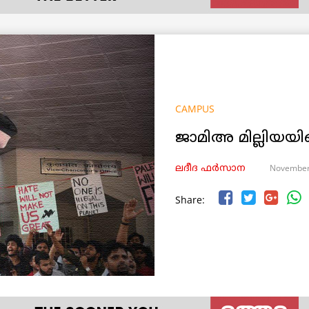
CAMPUS
ജാമിഅ മില്ലിയയി
November
ലദീദ ഫർസാന
Share: