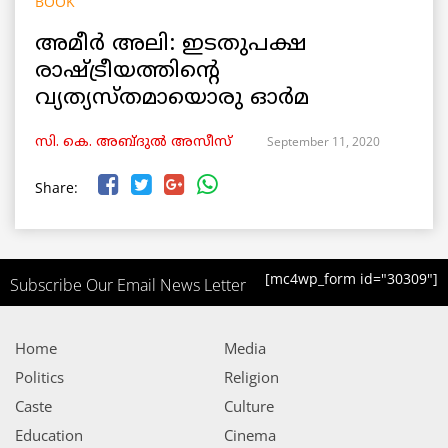
BOOK
അമീർ അലി: ഇടതുപക്ഷ
രാഷ്ട്രീയത്തിന്റെ
വ്യത്യസ്തമായൊരു ഓർമ
September 11, 2020
സി. കെ. അബ്ദുൽ അസീസ്
Share:
[mc4wp_form id="30309"]
Subscribe Our Email News Letter
Home
Media
Politics
Religion
Caste
Culture
Education
Cinema