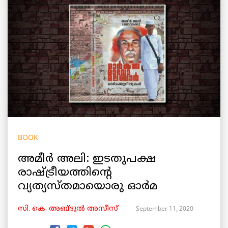
BOOK
അമീർ അലി: ഇടതുപക്ഷ
രാഷ്ട്രീയത്തിന്റെ
വ്യത്യസ്തമായൊരു ഓർമ
September 11, 2020
സി. കെ. അബ്ദുൽ അസീസ്