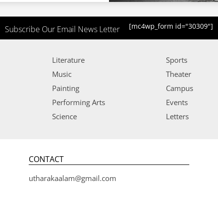
[mc4wp_form id="30309"]
Subscribe Our Email News Letter
Literature
Sports
Music
Theater
Painting
Campus
Performing Arts
Events
Science
Letters
CONTACT
utharakaalam@gmail.com