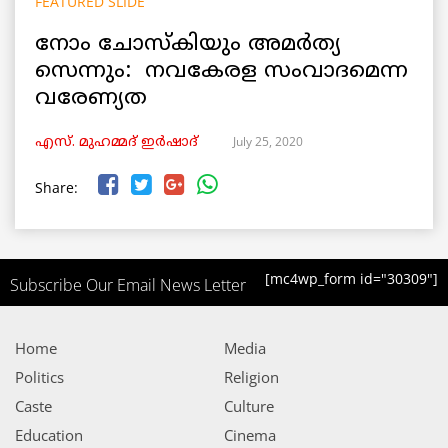
FEATURED SLIDE
നോം ചോസ്കിയും അമർത്യ
സെന്നും: നവകേരള സംവാദമെന്ന
വരേണ്യത
July 25, 2020
എസ്. മുഹമ്മദ് ഇർഷാദ്
Share:
[mc4wp_form id="30309"]
Subscribe Our Email News Letter
Home
Media
Politics
Religion
Caste
Culture
Education
Cinema