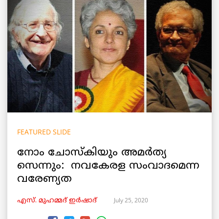
FEATURED SLIDE
നോം ചോസ്കിയും അമർത്യ
സെന്നും: നവകേരള സംവാദമെന്ന
വരേണ്യത
July 25, 2020
എസ്. മുഹമ്മദ് ഇർഷാദ്