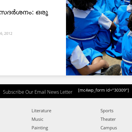
ാസദര്‍ശനം: ഒരു
6, 2012
[mc4wp_form id="30309"]
Subscribe Our Email News Letter
Literature
Sports
Music
Theater
Painting
Campus