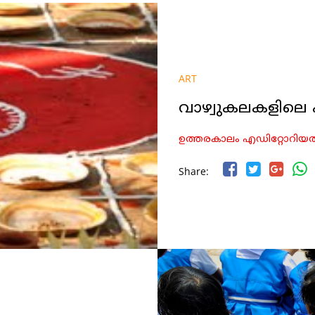
ART
വാഴ്വുകലകളിലെ പ
ഉത്തരകാലം എഡിറ്റോറിയല്‍
Share: