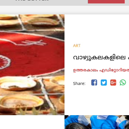
ART
വാഴ്വുകലകളിലെ പ
ഉത്തരകാലം എഡിറ്റോറിയല്‍
Share: