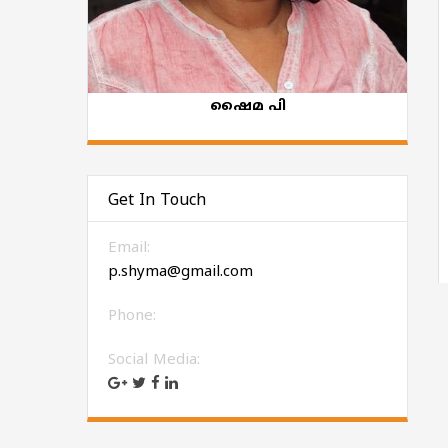
ഷൈമ പി
Get In Touch
Email:
p.shyma@gmail.com
Phone:
Social Media: