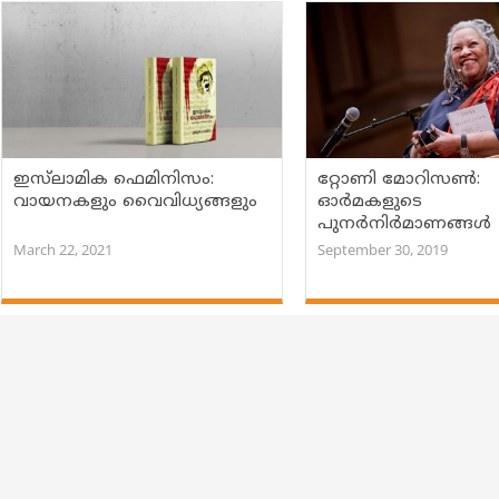
ഇസ്‌ലാമിക ഫെമിനിസം:
റ്റോണി മോറിസണ്‍:
വായനകളും വൈവിധ്യങ്ങളും
ഓര്‍മകളുടെ
പുനര്‍നിര്‍മാണങ്ങൾ
March 22, 2021
September 30, 2019