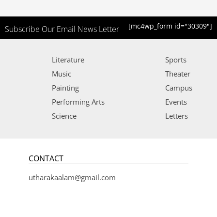
[mc4wp_form id="30309"]
Subscribe Our Email News Letter
Literature
Sports
Music
Theater
Painting
Campus
Performing Arts
Events
Science
Letters
CONTACT
utharakaalam@gmail.com