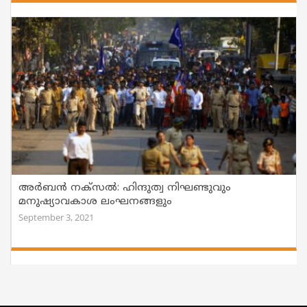
അർബൻ നക്സൽ: ഹിന്ദുത്വ നിഘണ്ടുവും
മനുഷ്യാവകാശ ലംഘനങ്ങളും
September 3, 2021