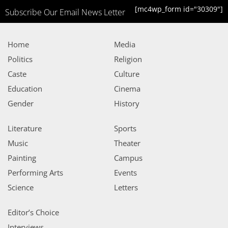
[mc4wp_form id="30309"]
Subscribe Our Email News Letter
Home
Media
Politics
Religion
Caste
Culture
Education
Cinema
Gender
History
Literature
Sports
Music
Theater
Painting
Campus
Performing Arts
Events
Science
Letters
Editor’s Choice
Interviews