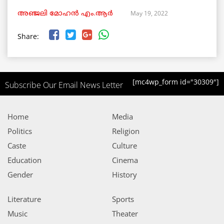
May 19, 2022
അഞ്ജലി മോഹൻ എം.ആർ
Share:
[mc4wp_form id="30309"]
Subscribe Our Email News Letter
Home
Media
Politics
Religion
Caste
Culture
Education
Cinema
Gender
History
Literature
Sports
Music
Theater