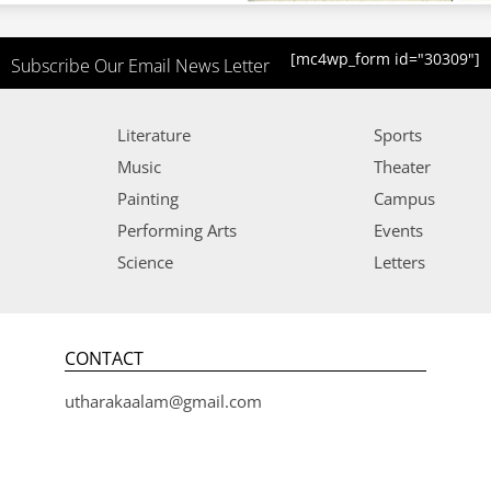
[mc4wp_form id="30309"]
Subscribe Our Email News Letter
Literature
Sports
Music
Theater
Painting
Campus
Performing Arts
Events
Science
Letters
CONTACT
utharakaalam@gmail.com