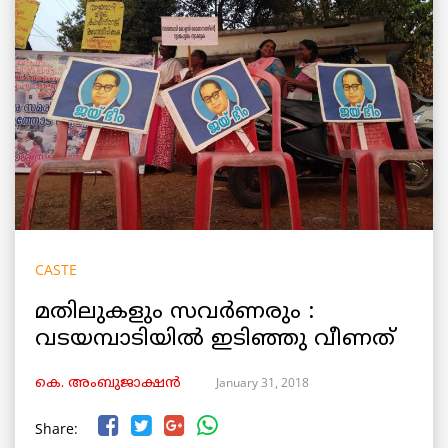
CASTE
മതിലുകളും സവർണരും :
വടയമ്പാടിയിൽ ഇടിഞ്ഞു വീണത്
January 31, 2018
കെ. അംബുജാക്ഷന്‍
Share: